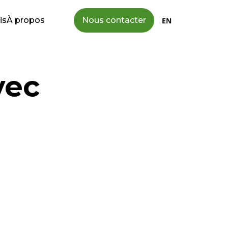
is
À propos
Nous contacter
EN
vec