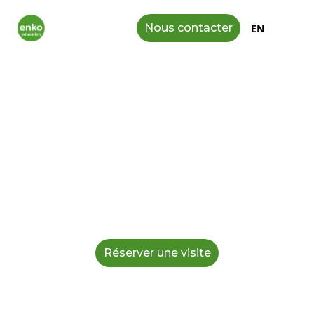
Nous contacter
EN
Enko Waca, Former les
leaders de demain, ancrés
en Afrique.
Membre du réseau Enko Education, Enko Waca
propose une éducation internationale de haut
niveau, reconnue mondialement, conçue pour
préparer nos élèves à intégrer les meilleures
universités à travers le monde.
Réserver une visite