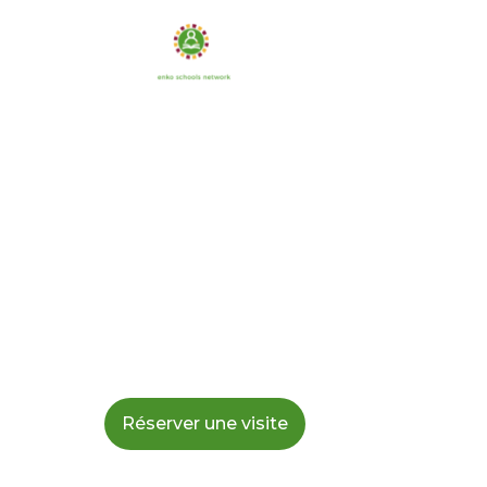
KALANSO &
ETABLISSE
REFERENCE
Membre du réseau Enko Education, Kalanso
Réserver une visite