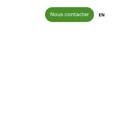
is
À propos
Nous contacter
EN
DE
 la primaire, dès la 1ère année au lyçée