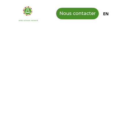
Nous contacter
EN
Votre lien direct avec la vie
scolaire à Kalanso &
Kodonso
À Kalanso & Kodonso, nous sommes convaincus
qu’une collaboration solide entre les familles et
l’école est essentielle à la réussite de chaque
élève. Cette page est votre espace dédié pour
accéder aux informations importantes, suivre les
actualités, et utiliser les outils de communication
qui vous permettront de rester impliqué, informé
et accompagné tout au long du parcours de votre
enfant.